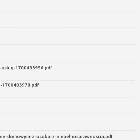
i-uslug-1700483956.pdf
o-1700483978.pdf
wie-domowym-z-osoba-z-niepelnosprawnoscia.pdf