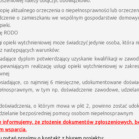
łoszeniowej należy dołączyć obowiązkowo:
kopię aktualnego orzeczenia o niepełnosprawności lub orzeczen
dczenie o zamieszkaniu we wspólnym gospodarstwie domowym
pieki.
ulę RODO
i opieki wytchnieniowej może świadczyć jedynie osoba, która n
 z następujących warunków:
adające dyplom potwierdzający uzyskanie kwalifikacji w zawod
apewniającym realizację usługi opieki wytchnieniowej w zak
wnej
iadające, co najmniej 6 miesięczne, udokumentowane doświad
ełnosprawnym, w tym np. doświadczenie zawodowe, udzielan
 doświadczenia, o którym mowa w pkt 2, powinno zostać ud
 udzielanie bezpośredniej pomocy osobom niepełnosprawnym
 informujemy, że złożenie dokumentów zgłoszeniowych, będ
m wsparcia.
pytań prosimy o kontakt z biurem projektu: