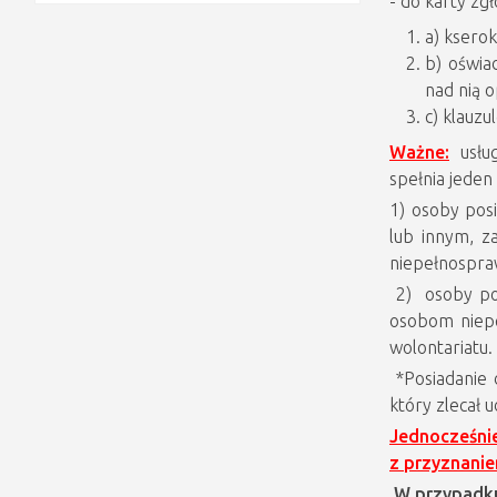
- do karty zg
a) ksero
b) oświa
nad nią o
c) klauz
Ważne:
usług
spełnia jeden
1) osoby posi
lub innym, z
niepełnospra
2) osoby pos
osobom niep
wolontariatu.
*Posiadanie
który zlecał
Jednocześnie
z przyznanie
W przypadku 