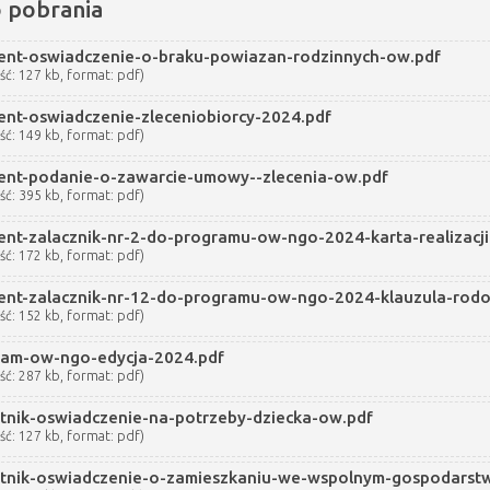
o pobrania
ent-oswiadczenie-o-braku-powiazan-rodzinnych-ow.pdf
ść: 127 kb, format: pdf)
ent-oswiadczenie-zleceniobiorcy-2024.pdf
ść: 149 kb, format: pdf)
ent-podanie-o-zawarcie-umowy--zlecenia-ow.pdf
ść: 395 kb, format: pdf)
ent-zalacznik-nr-2-do-programu-ow-ngo-2024-karta-realizacj
ść: 172 kb, format: pdf)
ent-zalacznik-nr-12-do-programu-ow-ngo-2024-klauzula-rod
ść: 152 kb, format: pdf)
ram-ow-ngo-edycja-2024.pdf
ść: 287 kb, format: pdf)
tnik-oswiadczenie-na-potrzeby-dziecka-ow.pdf
ść: 127 kb, format: pdf)
stnik-oswiadczenie-o-zamieszkaniu-we-wspolnym-gospodarst