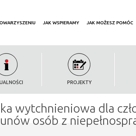
TOWARZYSZENIU
JAK WSPIERAMY
JAK MOŻESZ POMÓC
UALNOŚCI
PROJEKTY
ka wytchnieniowa dla czł
unów osób z niepełnospra