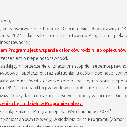
stwo,
 że Stowarzyszenie Pomocy Dzieciom Niepełnosprawnym "Kr
zie w 2024 roku realizatorem resortowego Programu Opieka 
łnosprawnością.
em Programu jest wsparcie członków rodzin lub opiekunów 
orzeczeniem o niepełnosprawności,
siadającymi orzeczenie o znacznym stopniu niepełnosprawnośc
 zawodowej i społecznej oraz zatrudnianiu osób niepełnosprawnyc
aktowane na równi z orzeczeniem o znacznym stopniu niepełnos
nia 1997 r. o rehabilitacji zawodowej i społecznej oraz zatrudn
liwość uzyskania doraźnej, czasowej pomocy w formie usługi op
zenia chęci udziału w Programie należy:
ię z załącznikiem "Program Opieka Wytchnieniowa 2024"
rtę zgłoszeniową i złożyć ją w siedzibie biura Programu (Zamość, 