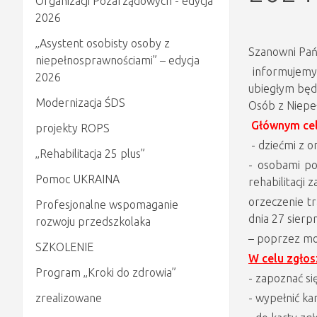
Organizacji Pozarządowych - edycja
2026
„Asystent osobisty osoby z
Szanowni Pań
niepełnosprawnościami” – edycja
informujemy,
2026
ubiegłym będ
Modernizacja ŚDS
Osób z Niepe
Głównym cel
projekty ROPS
- dziećmi z 
„Rehabilitacja 25 plus”
- osobami po
Pomoc UKRAINA
rehabilitacji
orzeczenie tr
Profesjonalne wspomaganie
dnia 27 sierp
rozwoju przedszkolaka
– poprzez moż
SZKOLENIE
W celu zgłos
Program „Kroki do zdrowia”
- zapoznać s
zrealizowane
- wypełnić ka