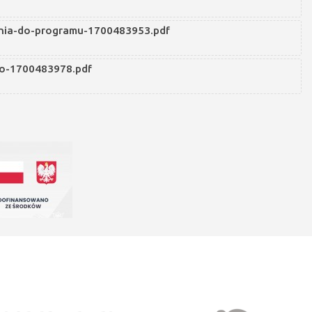
enia-do-programu-1700483953.pdf
do-1700483978.pdf