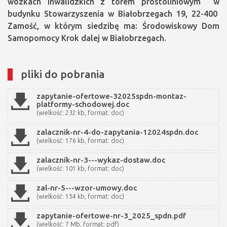
wózkach inwalidzkich z torem prostoliniowym w
budynku Stowarzyszenia w Białobrzegach 19, 22-400
Zamość, w którym siedzibę ma: Środowiskowy Dom
Samopomocy Krok dalej w Białobrzegach.
pliki do pobrania
zapytanie-ofertowe-32025spdn-montaz-
platformy-schodowej.doc
(wielkość: 232 kb, format: doc)
zalacznik-nr-4-do-zapytania-12024spdn.doc
(wielkość: 176 kb, format: doc)
zalacznik-nr-3---wykaz-dostaw.doc
(wielkość: 101 kb, format: doc)
zal-nr-5---wzor-umowy.doc
(wielkość: 154 kb, format: doc)
zapytanie-ofertowe-nr-3_2025_spdn.pdf
(wielkość: 7 Mb, format: pdf)