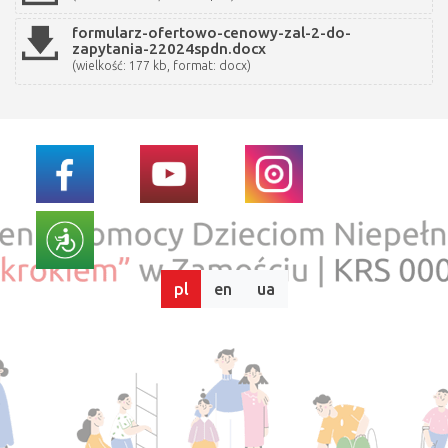
formularz-ofertowo-cenowy-zal-2-do-
zapytania-22024spdn.docx
(wielkość: 177 kb, format: docx)
pl
en
ua