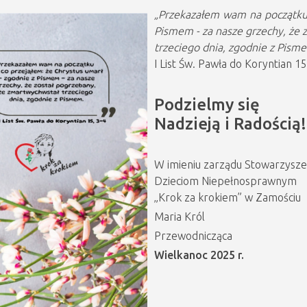
„Przekazałem wam na początku t
Pismem - za nasze grzechy, że 
trzeciego dnia, zgodnie z Pism
I List Św. Pawła do Koryntian 1
Podzielmy się
Nadzieją i Radością!
W imieniu zarządu Stowarzysz
Dzieciom Niepełnosprawnym
„Krok za krokiem” w Zamościu
Maria Król
Przewodnicząca
Wielkanoc 2025 r.