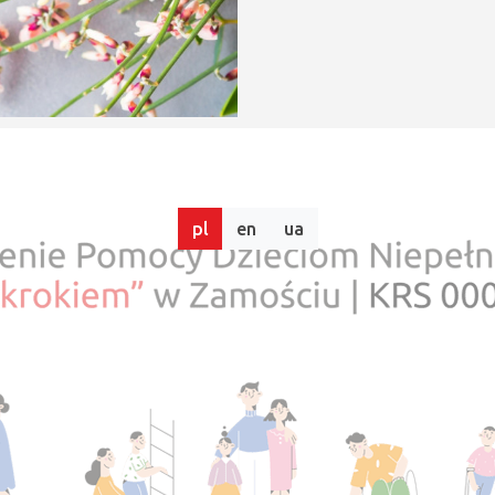
pl
en
ua