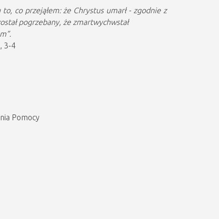
o, co przejąłem: że Chrystus umarł - zgodnie z
został pogrzebany, że zmartwychwstał
em”.
5, 3-4
enia Pomocy