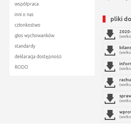
współpraca
inni o nas
pliki d
członkostwo
2020-
głos wychowanków
(wielko
standardy
bilan
(wielko
deklaracja dostępności
info
RODO
(wielko
rachu
(wielko
spra
(wielko
wpro
(wielko