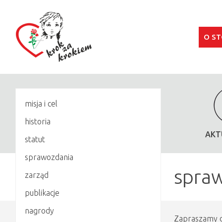
O S
misja i cel
historia
AKT
statut
sprawozdania
spraw
zarząd
publikacje
nagrody
Zapraszamy d