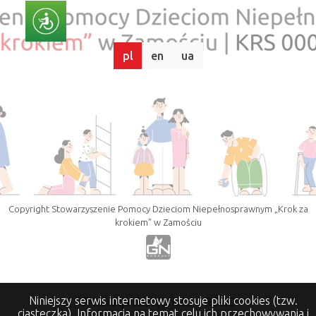
pl
en
ua
Copyright Stowarzyszenie Pomocy Dzieciom Niepełnosprawnym „Krok za
krokiem” w Zamościu
Niniejszy serwis internetowy stosuje pliki cookies (tzw.
deklaracja dostępności
|
RODO
ciasteczka). Informacja na temat celu ich przechowywania i